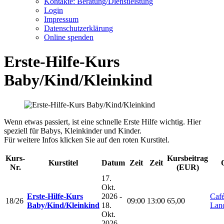
Kontakte: Beratung/Dienstleistung
Login
Impressum
Datenschutzerklärung
Online spenden
Erste-Hilfe-Kurs
Baby/Kind/Kleinkind
Wenn etwas passiert, ist eine schnelle Erste Hilfe wichtig. Hier
speziell für Babys, Kleinkinder und Kinder.
Für weitere Infos klicken Sie auf den roten Kurstitel.
Kurs-
Kursbeitrag
Kurstitel
Datum
Zeit
Zeit
Nr.
(EUR)
17.
Okt.
Erste-Hilfe-Kurs
2026 -
Caf
18/26
09:00
13:00
65,00
Baby/Kind/Kleinkind
18.
Lan
Okt.
2026