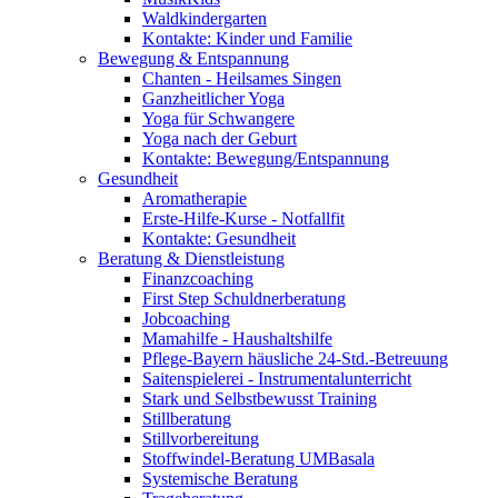
Waldkindergarten
Kontakte: Kinder und Familie
Bewegung & Entspannung
Chanten - Heilsames Singen
Ganzheitlicher Yoga
Yoga für Schwangere
Yoga nach der Geburt
Kontakte: Bewegung/Entspannung
Gesundheit
Aromatherapie
Erste-Hilfe-Kurse - Notfallfit
Kontakte: Gesundheit
Beratung & Dienstleistung
Finanzcoaching
First Step Schuldnerberatung
Jobcoaching
Mamahilfe - Haushaltshilfe
Pflege-Bayern häusliche 24-Std.-Betreuung
Saitenspielerei - Instrumentalunterricht
Stark und Selbstbewusst Training
Stillberatung
Stillvorbereitung
Stoffwindel-Beratung UMBasala
Systemische Beratung