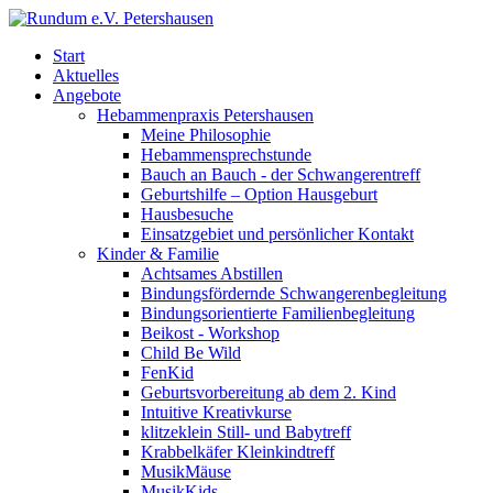
Start
Aktuelles
Angebote
Hebammenpraxis Petershausen
Meine Philosophie
Hebammensprechstunde
Bauch an Bauch - der Schwangerentreff
Geburtshilfe – Option Hausgeburt
Hausbesuche
Einsatzgebiet und persönlicher Kontakt
Kinder & Familie
Achtsames Abstillen
Bindungsfördernde Schwangerenbegleitung
Bindungsorientierte Familienbegleitung
Beikost - Workshop
Child Be Wild
FenKid
Geburtsvorbereitung ab dem 2. Kind
Intuitive Kreativkurse
klitzeklein Still- und Babytreff
Krabbelkäfer Kleinkindtreff
MusikMäuse
MusikKids