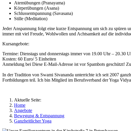
Atemübungen (Pranayama)
Körperübungen (Asana)
Schlussentspannung (Savasana)
Stille (Meditation)
Jeder Anspannung folgt eine kurze Entspannung um sich zu spüren un
immer mit viel Freude, Wohlwollen und Achtsamkeit auf die individue
Kursangebote:
Termine: Dienstags und donnerstags immer von 19.00 Uhr – 20.30 U
Kosten: 60 Euro/ 5 Einheiten
Anmeldung bei
Diese E-Mail-Adresse ist vor Spambots geschützt! Zur
In der Tradition von Swami Sivananda unterrichte ich seit 2007 gan
Fortbildungen teil. Ich bin Mitglied im Berufsverband der Yoga Vid
Aktuelle Seite:
Home
Angebote
Bewegung & Entspannung
Ganzheitlicher Yoga