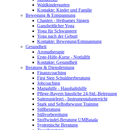
Waldkindergarten
Kontakte: Kinder und Familie
Bewegung & Entspannung
Chanten - Heilsames Singen
Ganzheitlicher Yoga
Yoga für Schwangere
Yoga nach der Geburt
Kontakte: Bewegung/Entspannung
Gesundheit
Aromatherapie
Erste-Hilfe-Kurse - Notfallfit
Kontakte: Gesundheit
Beratung & Dienstleistung
Finanzcoaching
First Step Schuldnerberatung
Jobcoaching
Mamahilfe - Haushaltshilfe
Pflege-Bayern häusliche 24-Std.-Betreuung
Saitenspielerei - Instrumentalunterricht
Stark und Selbstbewusst Training
Stillberatung
Stillvorbereitung
Stoffwindel-Beratung UMBasala
Systemische Beratung