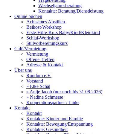
Trageberatung
Wechseljahresberatung
Kontakte: Beratung/Dienstleistung
Online buchen
Achtsames Abstillen
Beikost-Workshop
Erste-Hilfe-Kurs Baby/Kind/Kleinkind
Schlaf-Workshop
Stillvorbereitungskurs
Café/Vermietung
Vermietung
Offene Treffen
Adresse & Kontakt
Über uns
Rundum e.V.
Vorstand
» Elke Schäl
» Antje Jacob (nur noch bis 31.08.2026)
» Nadine Schmerse
Kooperationspartner / Links
Kontakt
Kontakt
Kontakte: Kinder und Familie
Kontakte: Bewegung/Entspannung
Kontakte: Gesundheit