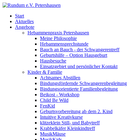
Start
Aktuelles
Angebote
Hebammenpraxis Petershausen
Meine Philosophie
Hebammensprechstunde
Bauch an Bauch - der Schwangerentreff
Geburtshilfe – Option Hausgeburt
Hausbesuche
Einsatzgebiet und persönlicher Kontakt
Kinder & Familie
Achtsames Abstillen
Bindungsfördernde Schwangerenbegleitung
Bindungsorientierte Familienbegleitung
Beikost - Workshop
Child Be Wild
FenKid
Geburtsvorbereitung ab dem 2. Kind
Intuitive Kreativkurse
klitzeklein Still- und Babytreff
Krabbelkäfer Kleinkindtreff
MusikMäuse
MusikKids