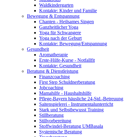
Waldkindergarten
Kontakte: Kinder und Familie
Bewegung & Entspannung
Chanten - Heilsames Singen
Ganzheitlicher Yoga
Yoga für Schwangere
Yoga nach der Geburt
Kontakte: Bewegung/Entspannung
Gesundheit
Aromatherapie
Erste-Hilfe-Kurse - Notfallfit
Kontakte: Gesundheit
Beratung & Dienstleistung
Finanzcoaching
First Step Schuldnerberatung
Jobcoaching
Mamahilfe - Haushaltshilfe
Pflege-Bayern häusliche 24-Std.-Betreuung
Saitenspielerei - Instrumentalunterricht
Stark und Selbstbewusst Training
Stillberatung
Stillvorbereitung
Stoffwindel-Beratung UMBasala
Systemische Beratung