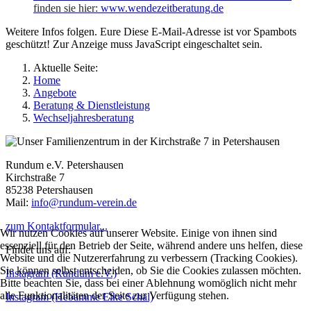
finden sie hier:
www.wendezeitberatung.de
Weitere Infos folgen. Eure
Diese E-Mail-Adresse ist vor Spambots
geschützt! Zur Anzeige muss JavaScript eingeschaltet sein.
Aktuelle Seite:
Home
Angebote
Beratung & Dienstleistung
Wechseljahresberatung
Rundum e.V. Petershausen
Kirchstraße 7
85238 Petershausen
Mail:
info@rundum-verein.de
zum Kontaktformular...
Wir nutzen Cookies auf unserer Website. Einige von ihnen sind
essenziell für den Betrieb der Seite, während andere uns helfen, diese
Findet uns auf:
Website und die Nutzererfahrung zu verbessern (Tracking Cookies).
Sie können selbst entscheiden, ob Sie die Cookies zulassen möchten.
Instagram (Rundum e.V.)
Bitte beachten Sie, dass bei einer Ablehnung womöglich nicht mehr
alle Funktionalitäten der Seite zur Verfügung stehen.
Instagram (Hebamme Elke Schäl)