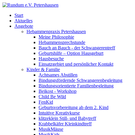
Start
Aktuelles
Angebote
Hebammenpraxis Petershausen
Meine Philosophie
Hebammensprechstunde
Bauch an Bauch - der Schwangerentreff
Geburtshilfe – Option Hausgeburt
Hausbesuche
Einsatzgebiet und persönlicher Kontakt
Kinder & Familie
Achtsames Abstillen
Bindungsfördernde Schwangerenbegleitung
Bindungsorientierte Familienbegleitung
Beikost - Workshop
Child Be Wild
FenKid
Geburtsvorbereitung ab dem 2. Kind
Intuitive Kreativkurse
klitzeklein Still- und Babytreff
Krabbelkäfer Kleinkindtreff
MusikMäuse
MusikKids