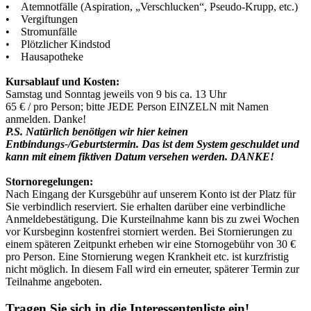
• Atemnotfälle (Aspiration, „Verschlucken“, Pseudo-Krupp, etc.)
• Vergiftungen
• Stromunfälle
• Plötzlicher Kindstod
• Hausapotheke
Kursablauf und Kosten:
Samstag und Sonntag jeweils von 9 bis ca. 13 Uhr
65 € / pro Person; bitte JEDE Person EINZELN mit Namen
anmelden. Danke!
P.S. Natürlich benötigen wir hier keinen
Entbindungs-/Geburtstermin. Das ist dem System geschuldet und
kann mit einem fiktiven Datum versehen werden. DANKE!
Stornoregelungen:
Nach Eingang der Kursgebühr auf unserem Konto ist der Platz für
Sie verbindlich reserviert. Sie erhalten darüber eine verbindliche
Anmeldebestätigung. Die Kursteilnahme kann bis zu zwei Wochen
vor Kursbeginn kostenfrei storniert werden. Bei Stornierungen zu
einem späteren Zeitpunkt erheben wir eine Stornogebühr von 30 €
pro Person. Eine Stornierung wegen Krankheit etc. ist kurzfristig
nicht möglich. In diesem Fall wird ein erneuter, späterer Termin zur
Teilnahme angeboten.
Tragen Sie sich in die Interessentenliste ein!