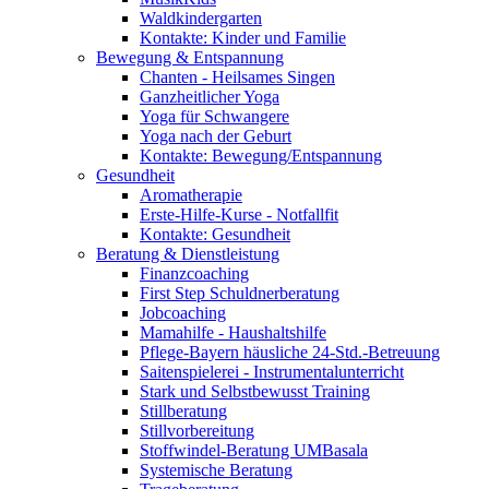
Waldkindergarten
Kontakte: Kinder und Familie
Bewegung & Entspannung
Chanten - Heilsames Singen
Ganzheitlicher Yoga
Yoga für Schwangere
Yoga nach der Geburt
Kontakte: Bewegung/Entspannung
Gesundheit
Aromatherapie
Erste-Hilfe-Kurse - Notfallfit
Kontakte: Gesundheit
Beratung & Dienstleistung
Finanzcoaching
First Step Schuldnerberatung
Jobcoaching
Mamahilfe - Haushaltshilfe
Pflege-Bayern häusliche 24-Std.-Betreuung
Saitenspielerei - Instrumentalunterricht
Stark und Selbstbewusst Training
Stillberatung
Stillvorbereitung
Stoffwindel-Beratung UMBasala
Systemische Beratung