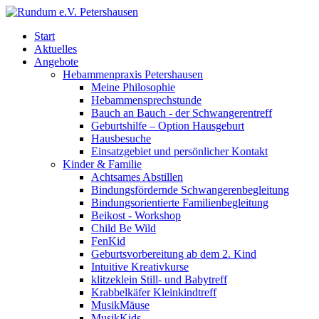
Start
Aktuelles
Angebote
Hebammenpraxis Petershausen
Meine Philosophie
Hebammensprechstunde
Bauch an Bauch - der Schwangerentreff
Geburtshilfe – Option Hausgeburt
Hausbesuche
Einsatzgebiet und persönlicher Kontakt
Kinder & Familie
Achtsames Abstillen
Bindungsfördernde Schwangerenbegleitung
Bindungsorientierte Familienbegleitung
Beikost - Workshop
Child Be Wild
FenKid
Geburtsvorbereitung ab dem 2. Kind
Intuitive Kreativkurse
klitzeklein Still- und Babytreff
Krabbelkäfer Kleinkindtreff
MusikMäuse
MusikKids