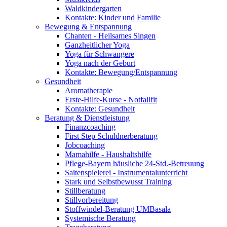
Waldkindergarten
Kontakte: Kinder und Familie
Bewegung & Entspannung
Chanten - Heilsames Singen
Ganzheitlicher Yoga
Yoga für Schwangere
Yoga nach der Geburt
Kontakte: Bewegung/Entspannung
Gesundheit
Aromatherapie
Erste-Hilfe-Kurse - Notfallfit
Kontakte: Gesundheit
Beratung & Dienstleistung
Finanzcoaching
First Step Schuldnerberatung
Jobcoaching
Mamahilfe - Haushaltshilfe
Pflege-Bayern häusliche 24-Std.-Betreuung
Saitenspielerei - Instrumentalunterricht
Stark und Selbstbewusst Training
Stillberatung
Stillvorbereitung
Stoffwindel-Beratung UMBasala
Systemische Beratung