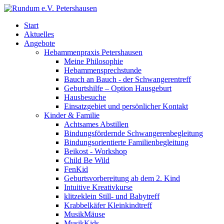
Start
Aktuelles
Angebote
Hebammenpraxis Petershausen
Meine Philosophie
Hebammensprechstunde
Bauch an Bauch - der Schwangerentreff
Geburtshilfe – Option Hausgeburt
Hausbesuche
Einsatzgebiet und persönlicher Kontakt
Kinder & Familie
Achtsames Abstillen
Bindungsfördernde Schwangerenbegleitung
Bindungsorientierte Familienbegleitung
Beikost - Workshop
Child Be Wild
FenKid
Geburtsvorbereitung ab dem 2. Kind
Intuitive Kreativkurse
klitzeklein Still- und Babytreff
Krabbelkäfer Kleinkindtreff
MusikMäuse
MusikKids