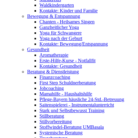
Waldkindergarten
Kontakte: Kinder und Familie
Bewegung & Entspannung
Chanten - Heilsames Singen
Ganzheitlicher Yoga
Yoga für Schwangere
Yoga nach der Geburt
Kontakte: Bewegung/Entspannung
Gesundheit
Aromatherapie
Erste-Hilfe-Kurse - Notfallfit
Kontakte: Gesundheit
Beratung & Dienstleistung
Finanzcoaching
First Step Schuldnerberatung
Jobcoaching
Mamahilfe - Haushaltshilfe
Pflege-Bayern häusliche 24-Std.-Betreuung
Saitenspielerei - Instrumentalunterricht
Stark und Selbstbewusst Training
Stillberatung
Stillvorbereitung
Stoffwindel-Beratung UMBasala
Systemische Beratung