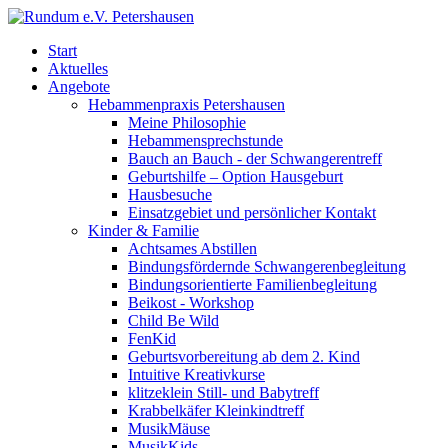
Start
Aktuelles
Angebote
Hebammenpraxis Petershausen
Meine Philosophie
Hebammensprechstunde
Bauch an Bauch - der Schwangerentreff
Geburtshilfe – Option Hausgeburt
Hausbesuche
Einsatzgebiet und persönlicher Kontakt
Kinder & Familie
Achtsames Abstillen
Bindungsfördernde Schwangerenbegleitung
Bindungsorientierte Familienbegleitung
Beikost - Workshop
Child Be Wild
FenKid
Geburtsvorbereitung ab dem 2. Kind
Intuitive Kreativkurse
klitzeklein Still- und Babytreff
Krabbelkäfer Kleinkindtreff
MusikMäuse
MusikKids