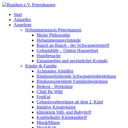
Start
Aktuelles
Angebote
Hebammenpraxis Petershausen
Meine Philosophie
Hebammensprechstunde
Bauch an Bauch - der Schwangerentreff
Geburtshilfe – Option Hausgeburt
Hausbesuche
Einsatzgebiet und persönlicher Kontakt
Kinder & Familie
Achtsames Abstillen
Bindungsfördernde Schwangerenbegleitung
Bindungsorientierte Familienbegleitung
Beikost - Workshop
Child Be Wild
FenKid
Geburtsvorbereitung ab dem 2. Kind
Intuitive Kreativkurse
klitzeklein Still- und Babytreff
Krabbelkäfer Kleinkindtreff
MusikMäuse
MusikKids