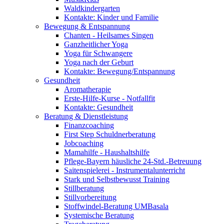
Waldkindergarten
Kontakte: Kinder und Familie
Bewegung & Entspannung
Chanten - Heilsames Singen
Ganzheitlicher Yoga
Yoga für Schwangere
Yoga nach der Geburt
Kontakte: Bewegung/Entspannung
Gesundheit
Aromatherapie
Erste-Hilfe-Kurse - Notfallfit
Kontakte: Gesundheit
Beratung & Dienstleistung
Finanzcoaching
First Step Schuldnerberatung
Jobcoaching
Mamahilfe - Haushaltshilfe
Pflege-Bayern häusliche 24-Std.-Betreuung
Saitenspielerei - Instrumentalunterricht
Stark und Selbstbewusst Training
Stillberatung
Stillvorbereitung
Stoffwindel-Beratung UMBasala
Systemische Beratung