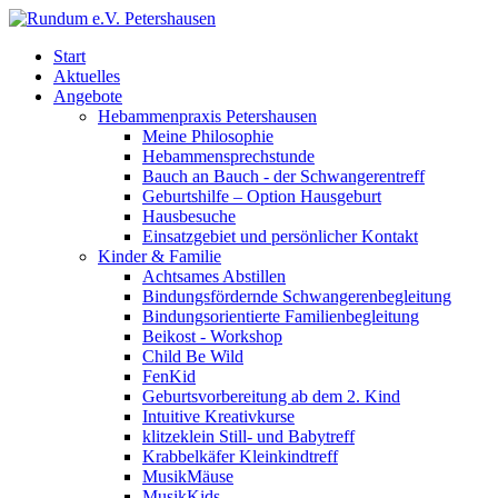
Start
Aktuelles
Angebote
Hebammenpraxis Petershausen
Meine Philosophie
Hebammensprechstunde
Bauch an Bauch - der Schwangerentreff
Geburtshilfe – Option Hausgeburt
Hausbesuche
Einsatzgebiet und persönlicher Kontakt
Kinder & Familie
Achtsames Abstillen
Bindungsfördernde Schwangerenbegleitung
Bindungsorientierte Familienbegleitung
Beikost - Workshop
Child Be Wild
FenKid
Geburtsvorbereitung ab dem 2. Kind
Intuitive Kreativkurse
klitzeklein Still- und Babytreff
Krabbelkäfer Kleinkindtreff
MusikMäuse
MusikKids