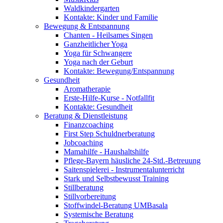
Waldkindergarten
Kontakte: Kinder und Familie
Bewegung & Entspannung
Chanten - Heilsames Singen
Ganzheitlicher Yoga
Yoga für Schwangere
Yoga nach der Geburt
Kontakte: Bewegung/Entspannung
Gesundheit
Aromatherapie
Erste-Hilfe-Kurse - Notfallfit
Kontakte: Gesundheit
Beratung & Dienstleistung
Finanzcoaching
First Step Schuldnerberatung
Jobcoaching
Mamahilfe - Haushaltshilfe
Pflege-Bayern häusliche 24-Std.-Betreuung
Saitenspielerei - Instrumentalunterricht
Stark und Selbstbewusst Training
Stillberatung
Stillvorbereitung
Stoffwindel-Beratung UMBasala
Systemische Beratung