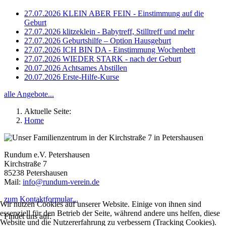
27.07.2026
KLEIN ABER FEIN - Einstimmung auf die
Geburt
27.07.2026
klitzeklein - Babytreff, Stilltreff und mehr
27.07.2026
Geburtshilfe – Option Hausgeburt
27.07.2026
ICH BIN DA - Einstimmung Wochenbett
27.07.2026
WIEDER STARK - nach der Geburt
20.07.2026
Achtsames Abstillen
20.07.2026
Erste-Hilfe-Kurse
alle Angebote...
Aktuelle Seite:
Home
Rundum e.V. Petershausen
Kirchstraße 7
85238 Petershausen
Mail:
info@rundum-verein.de
zum Kontaktformular...
Wir nutzen Cookies auf unserer Website. Einige von ihnen sind
essenziell für den Betrieb der Seite, während andere uns helfen, diese
Findet uns auf:
Website und die Nutzererfahrung zu verbessern (Tracking Cookies).