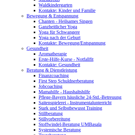
Waldkindergarten
Kontakte: Kinder und Familie
Bewegung & Entspannung
Chanten - Heilsames Singen
Ganzheitlicher Yoga
Yoga für Schwangere
Yoga nach der Geburt
Kontakte: Bewegung/Entspannung
Gesundheit
Aromatherapie
Erste-Hilfe-Kurse - Notfallfit
Kontakte: Gesundheit
Beratung & Dienstleistung
Finanzcoaching
First Step Schuldnerberatung
Jobcoaching
Mamahilfe - Haushaltshilfe
Pflege-Bayern häusliche 24-Std.-Betreuung
Saitenspielerei - Instrumentalunterricht
Stark und Selbstbewusst Training
Stillberatung
Stillvorbereitung
Stoffwindel-Beratung UMBasala
Systemische Beratung