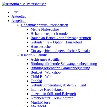
Start
Aktuelles
Angebote
Hebammenpraxis Petershausen
Meine Philosophie
Hebammensprechstunde
Bauch an Bauch - der Schwangerentreff
Geburtshilfe – Option Hausgeburt
Hausbesuche
Einsatzgebiet und persönlicher Kontakt
Kinder & Familie
Achtsames Abstillen
Bindungsfördernde Schwangerenbegleitung
Bindungsorientierte Familienbegleitung
Beikost - Workshop
Child Be Wild
FenKid
Geburtsvorbereitung ab dem 2. Kind
Intuitive Kreativkurse
klitzeklein Still- und Babytreff
Krabbelkäfer Kleinkindtreff
MusikMäuse
MusikKids