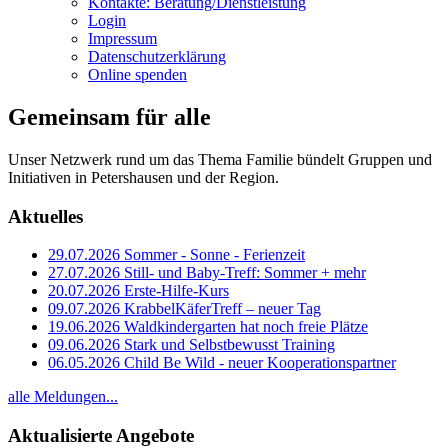
Kontakte: Beratung/Dienstleistung
Login
Impressum
Datenschutzerklärung
Online spenden
Gemeinsam für alle
Unser Netzwerk rund um das Thema Familie bündelt Gruppen und
Initiativen in Petershausen und der Region.
Aktuelles
29.07.2026
Sommer - Sonne - Ferienzeit
27.07.2026
Still- und Baby-Treff: Sommer + mehr
20.07.2026
Erste-Hilfe-Kurs
09.07.2026
KrabbelKäferTreff – neuer Tag
19.06.2026
Waldkindergarten hat noch freie Plätze
09.06.2026
Stark und Selbstbewusst Training
06.05.2026
Child Be Wild - neuer Kooperationspartner
alle Meldungen...
Aktualisierte Angebote