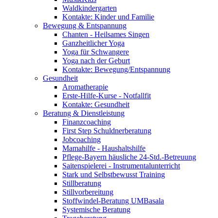
Waldkindergarten
Kontakte: Kinder und Familie
Bewegung & Entspannung
Chanten - Heilsames Singen
Ganzheitlicher Yoga
Yoga für Schwangere
Yoga nach der Geburt
Kontakte: Bewegung/Entspannung
Gesundheit
Aromatherapie
Erste-Hilfe-Kurse - Notfallfit
Kontakte: Gesundheit
Beratung & Dienstleistung
Finanzcoaching
First Step Schuldnerberatung
Jobcoaching
Mamahilfe - Haushaltshilfe
Pflege-Bayern häusliche 24-Std.-Betreuung
Saitenspielerei - Instrumentalunterricht
Stark und Selbstbewusst Training
Stillberatung
Stillvorbereitung
Stoffwindel-Beratung UMBasala
Systemische Beratung