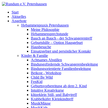
Start
Aktuelles
Angebote
Hebammenpraxis Petershausen
Meine Philosophie
Hebammensprechstunde
Bauch an Bauch - der Schwangerentreff
Geburtshilfe – Option Hausgeburt
Hausbesuche
Einsatzgebiet und persönlicher Kontakt
Kinder & Familie
Achtsames Abstillen
Bindungsfördernde Schwangerenbegleitung
Bindungsorientierte Familienbegleitung
Beikost - Workshop
Child Be Wild
FenKid
Geburtsvorbereitung ab dem 2. Kind
Intuitive Kreativkurse
klitzeklein Still- und Babytreff
Krabbelkäfer Kleinkindtreff
MusikMäuse
MusikKids