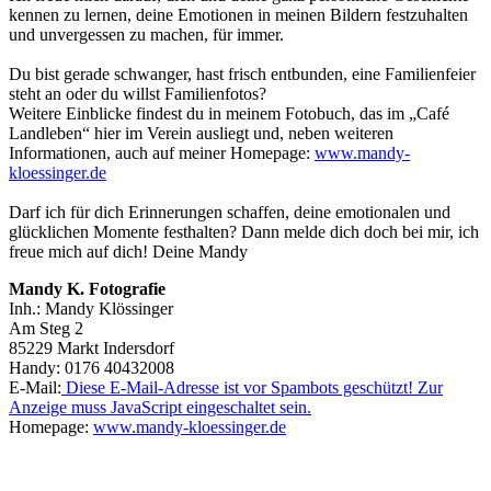
kennen zu lernen, deine Emotionen in meinen Bildern festzuhalten
und unvergessen zu machen, für immer.
Du bist gerade schwanger, hast frisch entbunden, eine Familienfeier
steht an oder du willst Familienfotos?
Weitere Einblicke findest du in meinem Fotobuch, das im „Café
Landleben“ hier im Verein ausliegt und, neben weiteren
Informationen, auch auf meiner Homepage:
www.mandy-
kloessinger.de
Darf ich für dich Erinnerungen schaffen, deine emotionalen und
glücklichen Momente festhalten? Dann melde dich doch bei mir, ich
freue mich auf dich! Deine Mandy
Mandy K. Fotografie
Inh.: Mandy Klössinger
Am Steg 2
85229 Markt Indersdorf
Handy: 0176 40432008
E-Mail:
Diese E-Mail-Adresse ist vor Spambots geschützt! Zur
Anzeige muss JavaScript eingeschaltet sein.
Homepage:
www.mandy-kloessinger.de