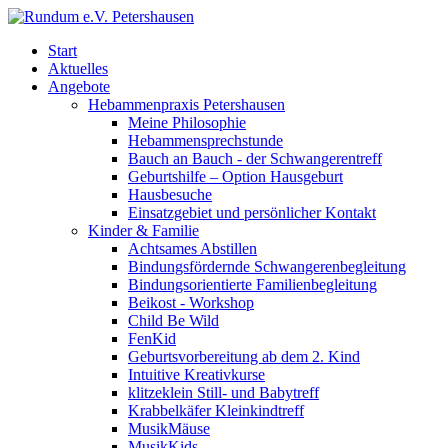
Start
Aktuelles
Angebote
Hebammenpraxis Petershausen
Meine Philosophie
Hebammensprechstunde
Bauch an Bauch - der Schwangerentreff
Geburtshilfe – Option Hausgeburt
Hausbesuche
Einsatzgebiet und persönlicher Kontakt
Kinder & Familie
Achtsames Abstillen
Bindungsfördernde Schwangerenbegleitung
Bindungsorientierte Familienbegleitung
Beikost - Workshop
Child Be Wild
FenKid
Geburtsvorbereitung ab dem 2. Kind
Intuitive Kreativkurse
klitzeklein Still- und Babytreff
Krabbelkäfer Kleinkindtreff
MusikMäuse
MusikKids