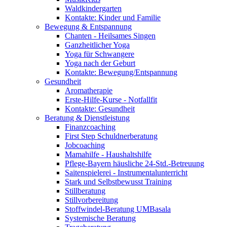
Waldkindergarten
Kontakte: Kinder und Familie
Bewegung & Entspannung
Chanten - Heilsames Singen
Ganzheitlicher Yoga
Yoga für Schwangere
Yoga nach der Geburt
Kontakte: Bewegung/Entspannung
Gesundheit
Aromatherapie
Erste-Hilfe-Kurse - Notfallfit
Kontakte: Gesundheit
Beratung & Dienstleistung
Finanzcoaching
First Step Schuldnerberatung
Jobcoaching
Mamahilfe - Haushaltshilfe
Pflege-Bayern häusliche 24-Std.-Betreuung
Saitenspielerei - Instrumentalunterricht
Stark und Selbstbewusst Training
Stillberatung
Stillvorbereitung
Stoffwindel-Beratung UMBasala
Systemische Beratung