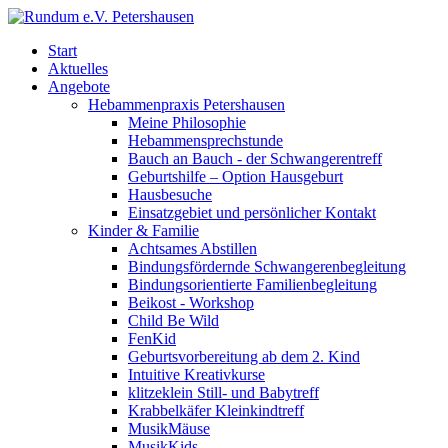
Start
Aktuelles
Angebote
Hebammenpraxis Petershausen
Meine Philosophie
Hebammensprechstunde
Bauch an Bauch - der Schwangerentreff
Geburtshilfe – Option Hausgeburt
Hausbesuche
Einsatzgebiet und persönlicher Kontakt
Kinder & Familie
Achtsames Abstillen
Bindungsfördernde Schwangerenbegleitung
Bindungsorientierte Familienbegleitung
Beikost - Workshop
Child Be Wild
FenKid
Geburtsvorbereitung ab dem 2. Kind
Intuitive Kreativkurse
klitzeklein Still- und Babytreff
Krabbelkäfer Kleinkindtreff
MusikMäuse
MusikKids