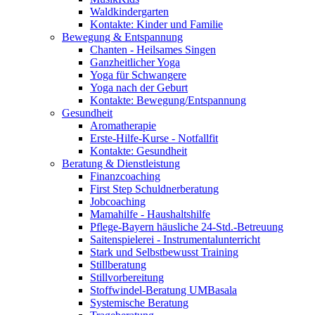
Waldkindergarten
Kontakte: Kinder und Familie
Bewegung & Entspannung
Chanten - Heilsames Singen
Ganzheitlicher Yoga
Yoga für Schwangere
Yoga nach der Geburt
Kontakte: Bewegung/Entspannung
Gesundheit
Aromatherapie
Erste-Hilfe-Kurse - Notfallfit
Kontakte: Gesundheit
Beratung & Dienstleistung
Finanzcoaching
First Step Schuldnerberatung
Jobcoaching
Mamahilfe - Haushaltshilfe
Pflege-Bayern häusliche 24-Std.-Betreuung
Saitenspielerei - Instrumentalunterricht
Stark und Selbstbewusst Training
Stillberatung
Stillvorbereitung
Stoffwindel-Beratung UMBasala
Systemische Beratung